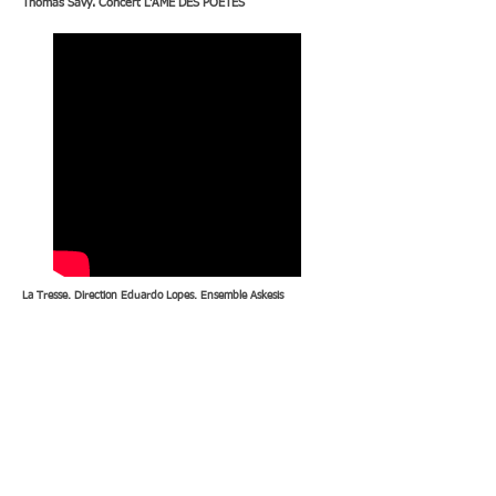
Thomas Savy. Concert L'ÂME DES POETES
La Tresse. Direction Eduardo Lopes. Ensemble Askesis