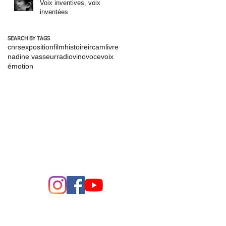
Voix inventives, voix
inventées
SEARCH BY TAGS
cnrs
exposition
film
histoire
ircam
livre
nadine vasseur
radio
vinovoce
voix
émotion