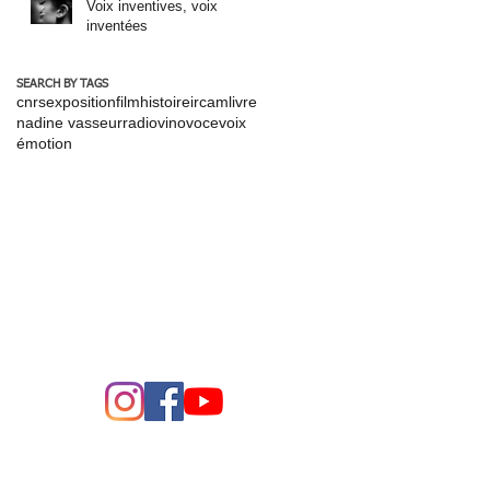
Voix inventives, voix
inventées
SEARCH BY TAGS
cnrs
exposition
film
histoire
ircam
livre
nadine vasseur
radio
vinovoce
voix
émotion