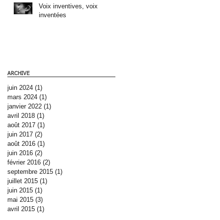
Voix inventives, voix
inventées
ARCHIVE
juin 2024
(1)
1 post
mars 2024
(1)
1 post
janvier 2022
(1)
1 post
avril 2018
(1)
1 post
août 2017
(1)
1 post
juin 2017
(2)
2 posts
août 2016
(1)
1 post
juin 2016
(2)
2 posts
février 2016
(2)
2 posts
septembre 2015
(1)
1 post
juillet 2015
(1)
1 post
juin 2015
(1)
1 post
mai 2015
(3)
3 posts
avril 2015
(1)
1 post