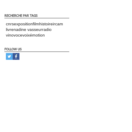
RECHERCHE PAR TAGS
cnrs
exposition
film
histoire
ircam
livre
nadine vasseur
radio
vinovoce
voix
émotion
FOLLOW US